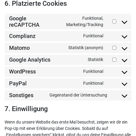
6. Platzierte Cookies
Google
Funktional,
Consent
reCAPTCHA
Marketing/Tracking
to
Complianz
Funktional
service
Consent
google-
to
Matomo
Statistik (anonym)
recaptcha
Consent
service
to
complianz
Google Analytics
Statistik
Consent
service
to
matomo
WordPress
Funktional
Consent
service
to
google-
PayPal
Funktional
Consent
service
analytics
to
wordpress
Sonstiges
Gegenstand der Untersuchung
Consent
service
to
paypal
7. Einwilligung
service
sonstiges
Wenn du unsere Website das erste Mal besuchst, zeigen wir dir ein
Pop-Up mit einer Erklärung über Cookies. Sobald du auf
„Einstellungen speichern“ klickst, gibst du uns deine Einwilligung alle