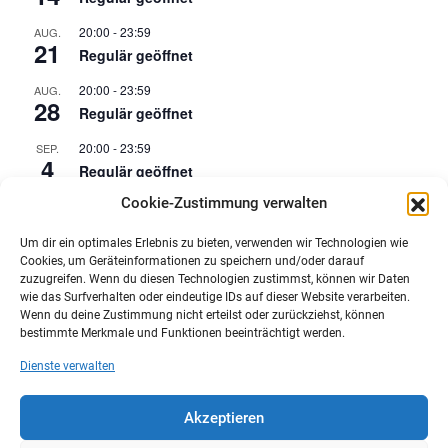
20:00
-
23:59
AUG.
21
Regulär geöffnet
20:00
-
23:59
AUG.
28
Regulär geöffnet
20:00
-
23:59
SEP.
4
Regulär geöffnet
Cookie-Zustimmung verwalten
20:00
-
23:59
SEP.
11
Regulär geöffnet
Um dir ein optimales Erlebnis zu bieten, verwenden wir Technologien wie
Cookies, um Geräteinformationen zu speichern und/oder darauf
Kalender anzeigen
zuzugreifen. Wenn du diesen Technologien zustimmst, können wir Daten
wie das Surfverhalten oder eindeutige IDs auf dieser Website verarbeiten.
Wenn du deine Zustimmung nicht erteilst oder zurückziehst, können
NEUSTE BEITRÄGE
bestimmte Merkmale und Funktionen beeinträchtigt werden.
Maker Faire Heilbronn
Dienste verwalten
Demoscene Night
Oster-Workshop
Umfrageergebnisse „FabLab Bruchsal e.V. Wünsch-Dir-Was“
Akzeptieren
Neue Öffnungszeiten