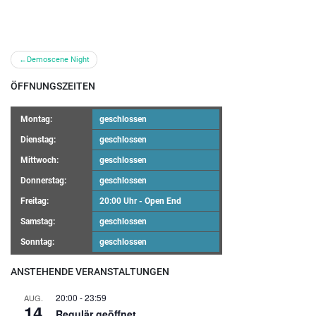
Beitrags-
Demoscene Night
Navigation
ÖFFNUNGSZEITEN
Montag:
geschlossen
Dienstag:
geschlossen
Mittwoch:
geschlossen
Donnerstag:
geschlossen
Freitag:
20:00 Uhr - Open End
Samstag:
geschlossen
Sonntag:
geschlossen
ANSTEHENDE VERANSTALTUNGEN
20:00
-
23:59
AUG.
14
Regulär geöffnet