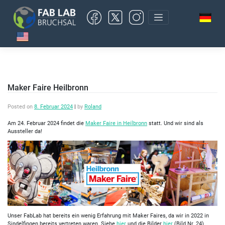
Skip
to
content
Maker Faire Heilbronn
Posted on
8. Februar 2024
|
by
Roland
Am 24. Februar 2024 findet die
Maker Faire in Heilbronn
statt. Und wir sind als
Aussteller da!
Unser FabLab hat bereits ein wenig Erfahrung mit Maker Faires, da wir in 2022 in
Sindelfingen bereits vertreten waren. Siehe
hier
und die Bilder
hier
(Bild Nr. 24).